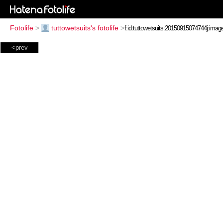
Fotolife
>
tuttowetsuits's fotolife
>
<prev