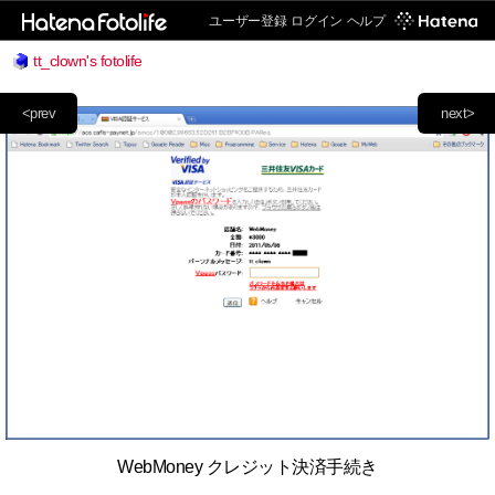
ユーザー登録
ログイン
ヘルプ
tt_clown's fotolife
<prev
next>
WebMoney クレジット決済手続き