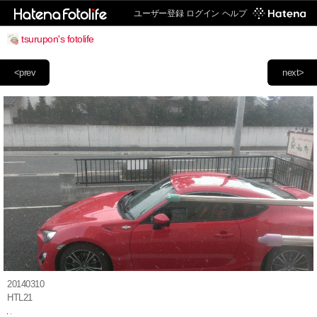
ユーザー登録
ログイン
ヘルプ
tsurupon's fotolife
<prev
next>
20140310
HTL21