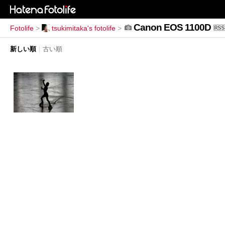
Canon EOS 1100D
Fotolife
>
tsukimitaka's fotolife
>
新しい順
|
古い順