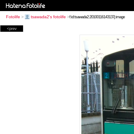
Fotolife
>
tsawada2's fotolife
>
<prev