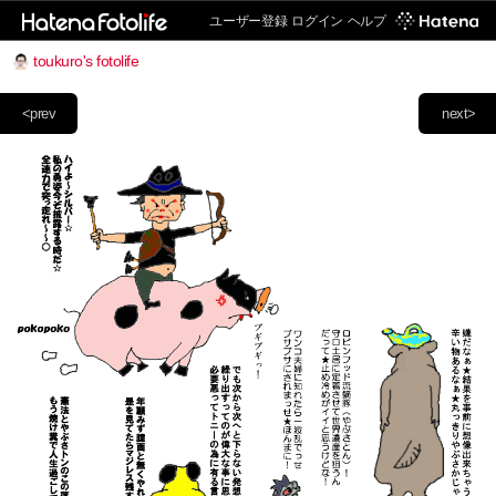
ユーザー登録
ログイン
ヘルプ
toukuro's fotolife
<prev
next>