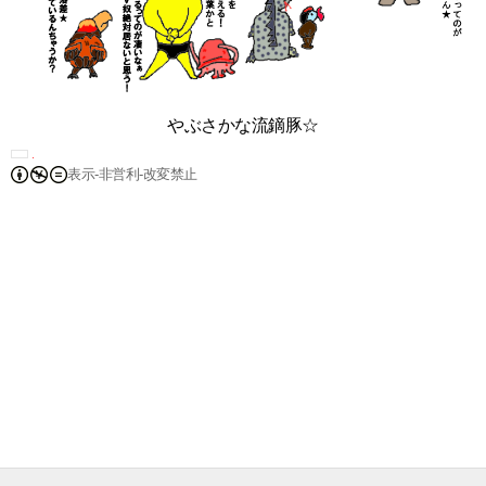
やぶさかな流鏑豚☆
表示-非営利-改変禁止