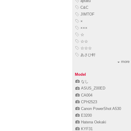
ajitatu
C&C
JIMTOF
×
×××
☆
☆☆
☆☆☆
あさひ軒
more
Model
なし
ASUS_Z00ED
CA004
CPH2523
Canon PowerShot A530
E3200
Hatena Oekaki
KYF31