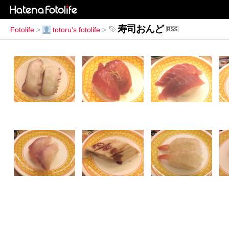
寿司おんど
Fotolife
>
totoru's fotolife
>