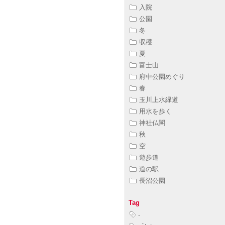
入院
公園
冬
収穫
夏
富士山
府中公園めぐり
春
玉川上水緑道
用水を歩く
神社仏閣
秋
空
遊歩道
道の駅
長沼公園
Tag
-