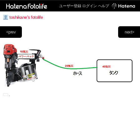
ユーザー登録
ログイン
ヘルプ
toshikane's fotolife
<prev
next>