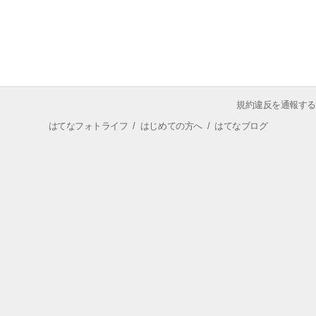
規約違反を通報する
はてなフォトライフ
/
はじめての方へ
/
はてなブログ