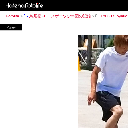
Fotolife
>
鳥居松FC スポーツ少年団の記録
>
180603_oyako
<prev