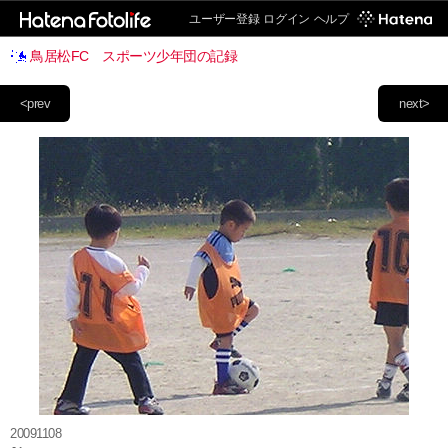
ユーザー登録
ログイン
ヘルプ
鳥居松FC スポーツ少年団の記録
<prev
next>
20091108