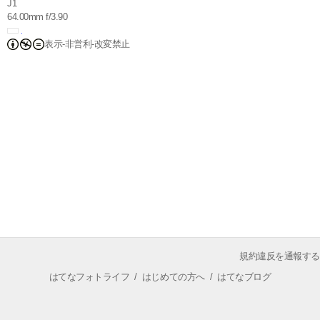
J1
64.00mm f/3.90
表示-非営利-改変禁止
規約違反を通報する
はてなフォトライフ
/
はじめての方へ
/
はてなブログ