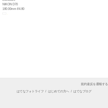
NIKON D70
180.00mm f/4.80
規約違反を通報する
はてなフォトライフ
/
はじめての方へ
/
はてなブログ