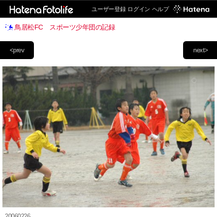
ユーザー登録
ログイン
ヘルプ
鳥居松FC スポーツ少年団の記録
<prev
next>
20060226