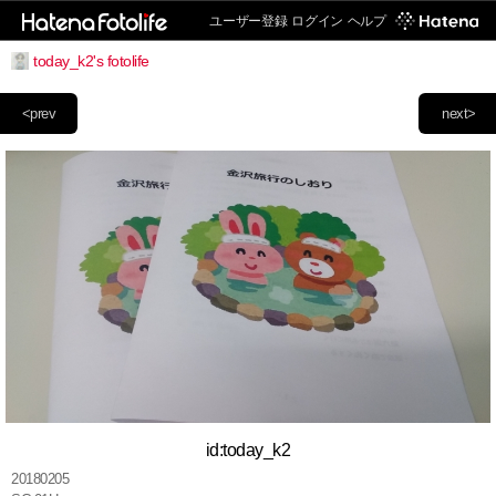
ユーザー登録
ログイン
ヘルプ
today_k2's fotolife
<prev
next>
id:today_k2
20180205