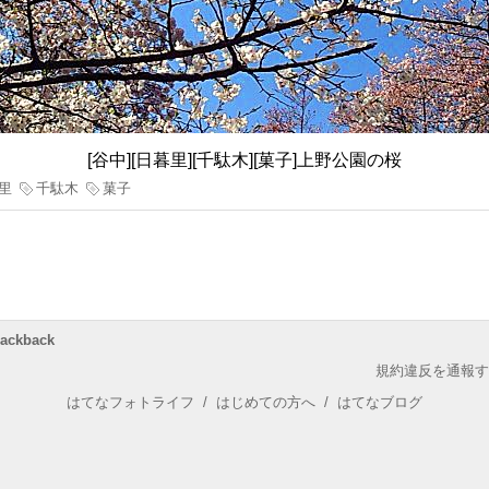
[谷中][日暮里][千駄木][菓子]上野公園の桜
里
千駄木
菓子
rackback
規約違反を通報す
はてなフォトライフ
/
はじめての方へ
/
はてなブログ