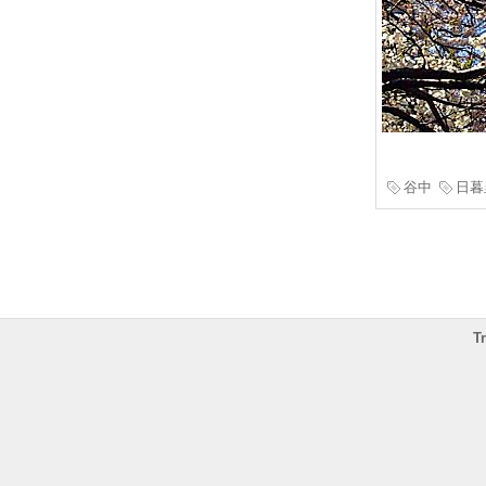
谷中
日暮
T