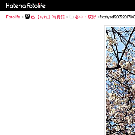
Fotolife
>
己【おれ】写真館
>
谷中・荻野
>