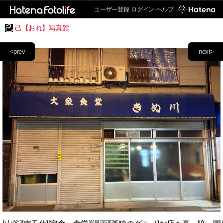
ユーザー登録
ログイン
ヘルプ
己【おれ】写真館
<prev
next>