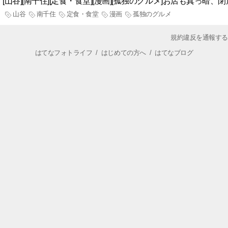
[山谷][南千住][定食・食堂][漫画][孤独のグルメ]お店も真っ
山谷
南千住
定食・食堂
漫画
孤独のグルメ
規約違反を通報する
はてなフォトライフ
/
はじめての方へ
/
はてなブログ