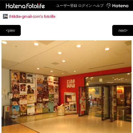
ユーザー登録
ログイン
ヘルプ
thtitdte-gmail-com's fotolife
<prev
next>