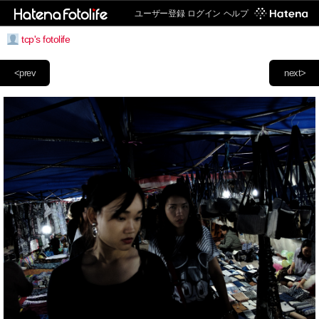
ユーザー登録
ログイン
ヘルプ
tcp's fotolife
<prev
next>