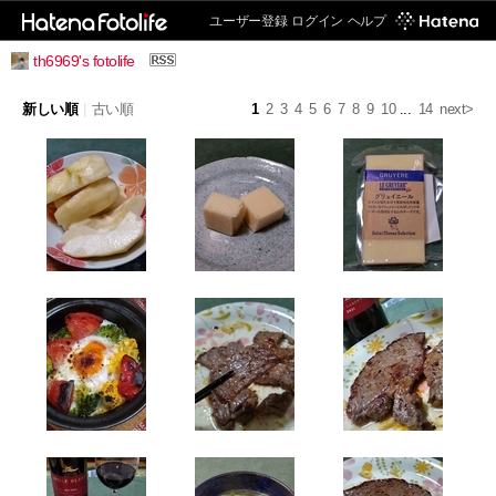
ユーザー登録
ログイン
ヘルプ
th6969's fotolife
新しい順
|
古い順
1
2
3
4
5
6
7
8
9
10
...
14
next>