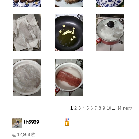
1
2
3
4
5
6
7
8
9
10
...
14
next>
th6969
12,968 枚