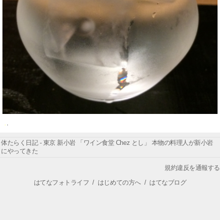
体たらく日記 - 東京 新小岩 「ワイン食堂 Chez とし」 本物の料理人が新小岩
にやってきた
規約違反を通報する
はてなフォトライフ
/
はじめての方へ
/
はてなブログ