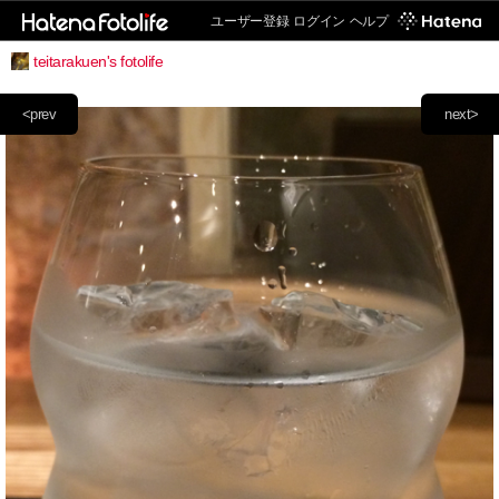
ユーザー登録
ログイン
ヘルプ
teitarakuen's fotolife
<prev
next>