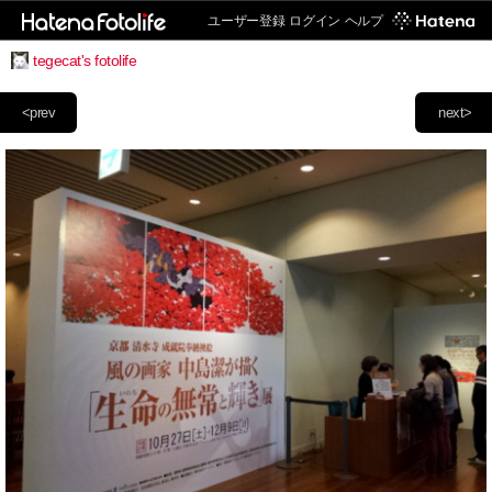
ユーザー登録
ログイン
ヘルプ
tegecat's fotolife
<prev
next>