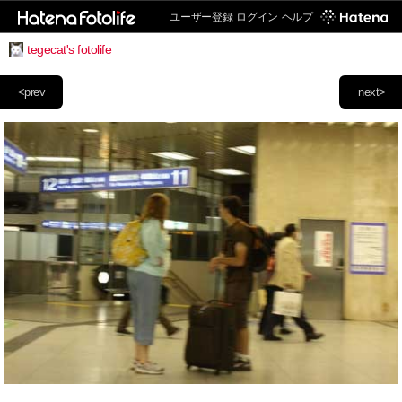
ユーザー登録
ログイン
ヘルプ
tegecat's fotolife
<prev
next>