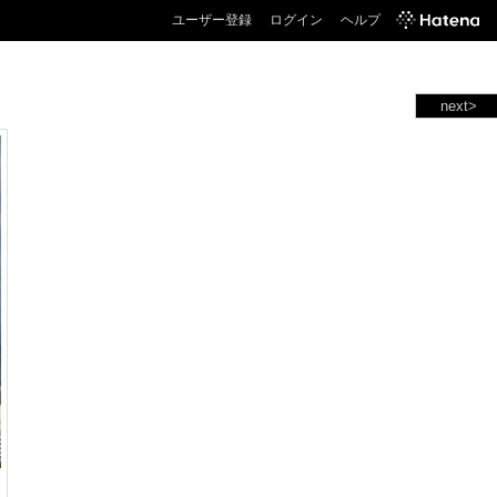
ユーザー登録
ログイン
ヘルプ
next>