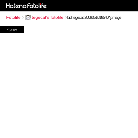
Fotolife
>
tegecat's fotolife
>
<prev