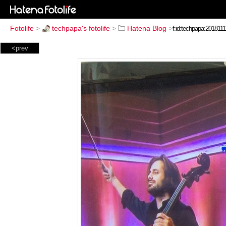
Fotolife
>
techpapa's fotolife
>
Hatena Blog
>
<prev