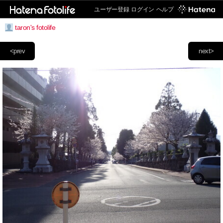
ユーザー登録
ログイン
ヘルプ
taron's fotolife
<prev
next>