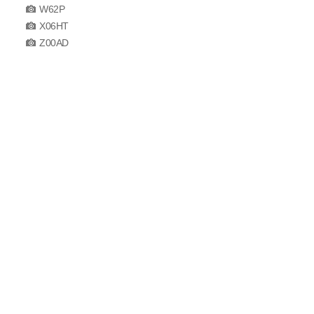
W62P
X06HT
Z00AD