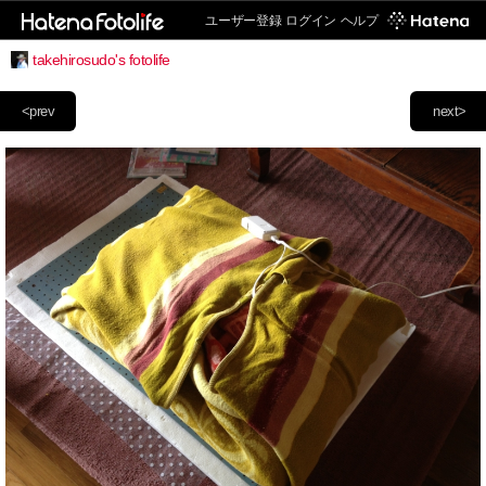
ユーザー登録
ログイン
ヘルプ
takehirosudo's fotolife
<prev
next>