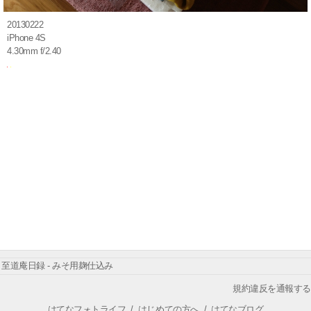
20130222
iPhone 4S
4.30mm f/2.40
至道庵日録 - みそ用麹仕込み
規約違反を通報する
はてなフォトライフ
/
はじめての方へ
/
はてなブログ