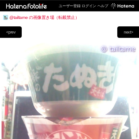
ユーザー登録
ログイン
ヘルプ
@tailtame の画像置き場（転載禁止）
<prev
next>