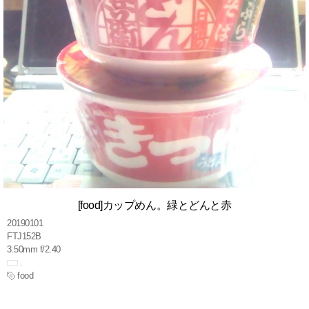
[food]カップめん。緑とどんと赤
20190101
FTJ152B
3.50mm f/2.40
food