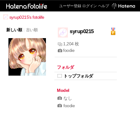
ユーザー登録
ログイン
ヘルプ
syrup0215's fotolife
新しい順
|
古い順
syrup0215
1,204 枚
foodie
フォルダ
トップフォルダ
Model
なし
foodie