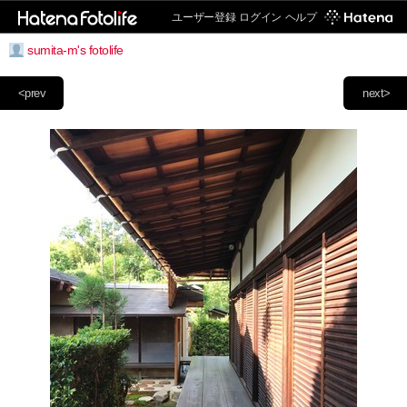
ユーザー登録
ログイン
ヘルプ
sumita-m's fotolife
<prev
next>