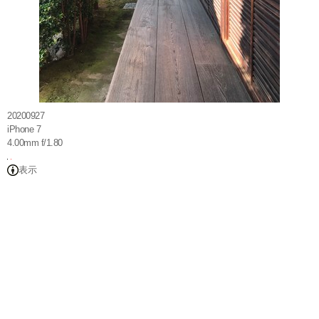
20200927
iPhone 7
4.00mm f/1.80
表示