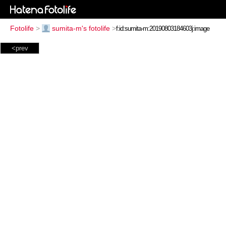
Fotolife
>
sumita-m's fotolife
>
<prev