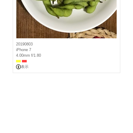
20190803
iPhone 7
4.00mm f/1.80
表示