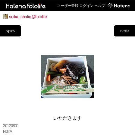
ユーザー登録
ログイン
ヘルプ
suika_shake@fotolife
<prev
next>
いただきます
20120901
N02A