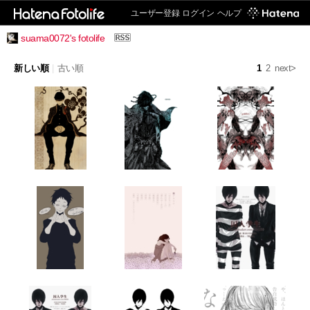
ユーザー登録
ログイン
ヘルプ
suama0072's fotolife
新しい順
|
古い順
1
2
next>