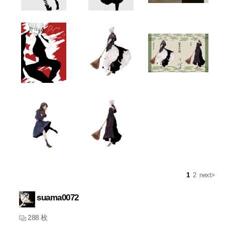
1
2
next>
suama0072
288 枚