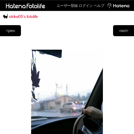
ユーザー登録
ログイン
ヘルプ
strike05's fotolife
<prev
next>