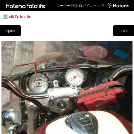
ユーザー登録
ログイン
ヘルプ
stk1's fotolife
<prev
next>