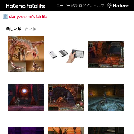
ユーザー登録
ログイン
ヘルプ
starrywisdom's fotolife
新しい順
|
古い順