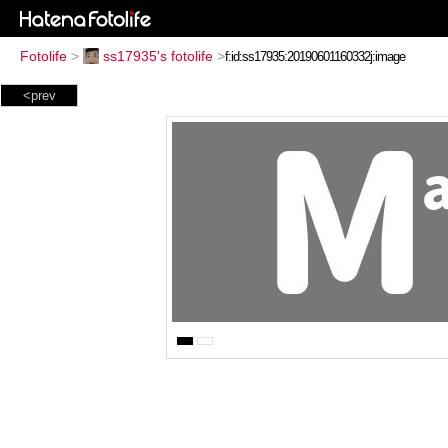
Fotolife
>
ss17935's fotolife
>
<prev