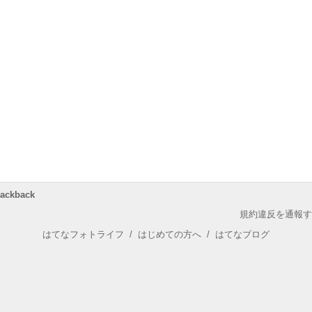
rackback
規約違反を通報す
はてなフォトライフ
/
はじめての方へ
/
はてなブログ