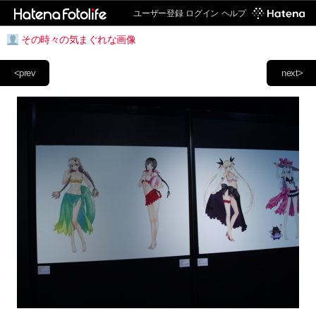
ユーザー登録
ログイン
ヘルプ
その時々の気まぐれな画像
<prev
next>