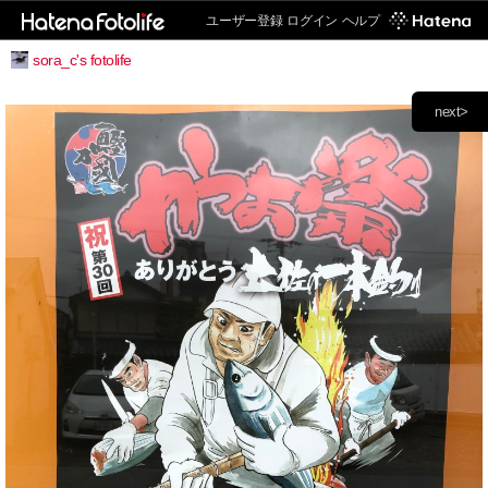
ユーザー登録
ログイン
ヘルプ
sora_c's fotolife
next>