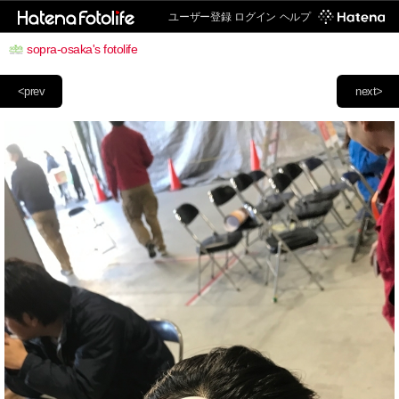
ユーザー登録
ログイン
ヘルプ
sopra-osaka's fotolife
<prev
next>