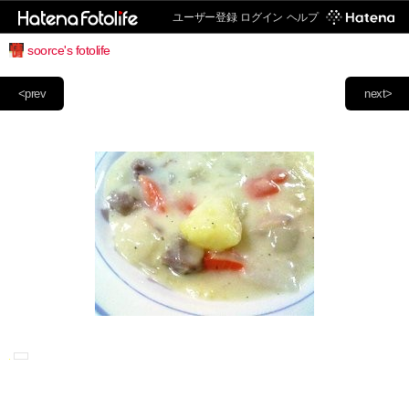
ユーザー登録
ログイン
ヘルプ
soorce's fotolife
<prev
next>