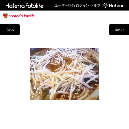
ユーザー登録
ログイン
ヘルプ
soorce's fotolife
<prev
next>