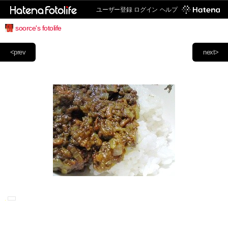
ユーザー登録
ログイン
ヘルプ
soorce's fotolife
<prev
next>