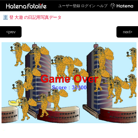
ユーザー登録
ログイン
ヘルプ
登 大遊 の日記用写真データ
<prev
next>