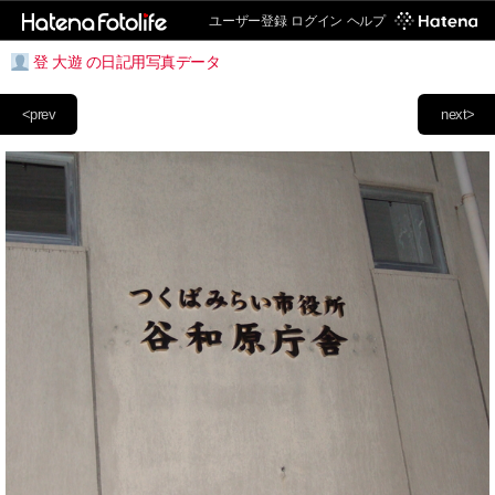
ユーザー登録
ログイン
ヘルプ
登 大遊 の日記用写真データ
<prev
next>