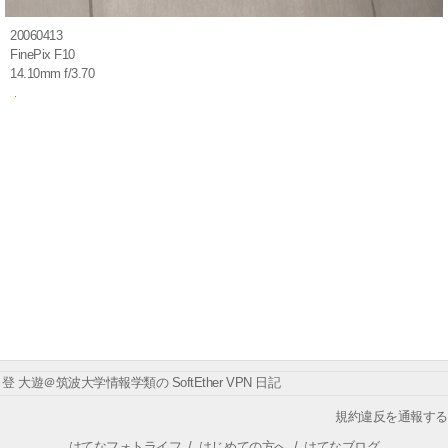
20060413
FinePix F10
14.10mm f/3.70
登 大遊＠筑波大学情報学類の SoftEther VPN 日記
規約違反を通報する
はてなフォトライフ
/
はじめての方へ
/
はてなブログ