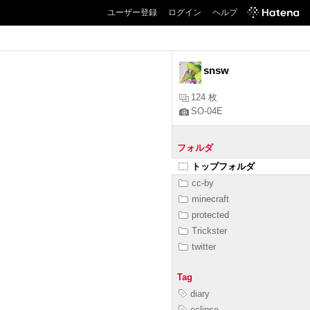
ユーザー登録
ログイン
ヘルプ
snsw
124 枚
SO-04E
フォルダ
トップフォルダ
cc-by
minecraft
protected
Trickster
twitter
Tag
diary
eclipse