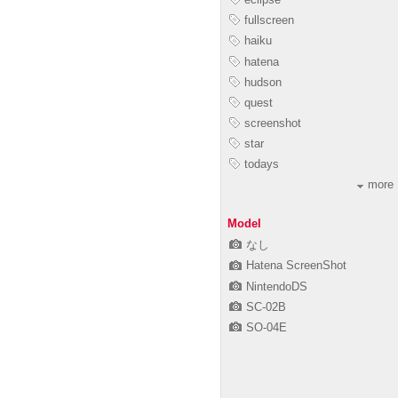
fullscreen
haiku
hatena
hudson
quest
screenshot
star
todays
more
Model
なし
Hatena ScreenShot
NintendoDS
SC-02B
SO-04E