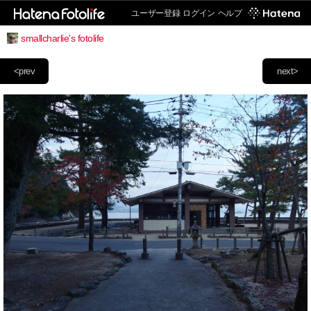
ユーザー登録
ログイン
ヘルプ
smallcharlie's fotolife
<prev
next>