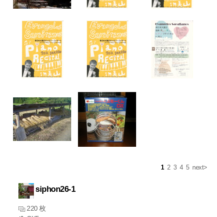
1
2
3
4
5
next>
siphon26-1
220 枚