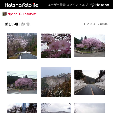
ユーザー登録
ログイン
ヘルプ
siphon26-1's fotolife
新しい順
|
古い順
1
2
3
4
5
next>