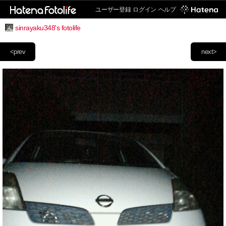
ユーザー登録
ログイン
ヘルプ
sinrayaku348's fotolife
<prev
next>