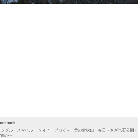
rackback
シングル スマイル ｖｅｒ ブロぐ - 雪の伊吹山 春日（さざれ石公園）
方面から