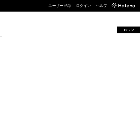
ユーザー登録
ログイン
ヘルプ
next>