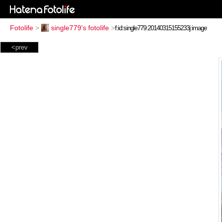
Fotolife
>
single779's fotolife
>
<prev