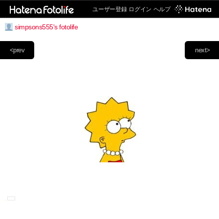
ユーザー登録
ログイン
ヘルプ
simpsons555's fotolife
<prev
next>