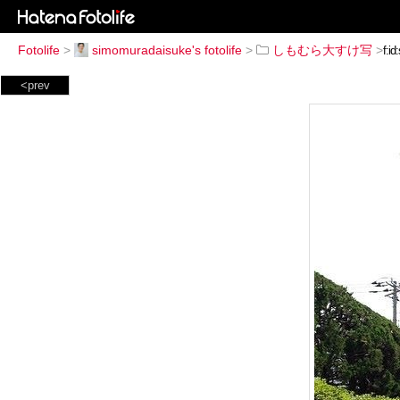
Fotolife
>
simomuradaisuke's fotolife
>
しもむら大すけ写
>
<prev